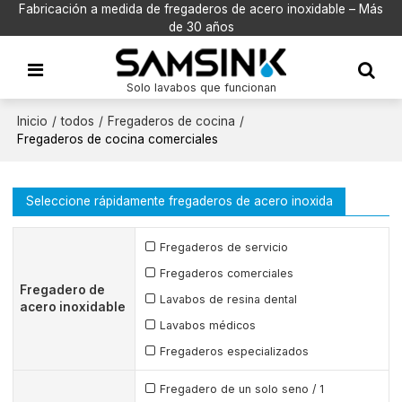
Fabricación a medida de fregaderos de acero inoxidable – Más
de 30 años
Solo lavabos que funcionan
Inicio
/
todos
/
Fregaderos de cocina
/
Fregaderos de cocina comerciales
Seleccione rápidamente fregaderos de acero inoxida
Fregaderos de servicio
Fregaderos comerciales
Fregadero de
Lavabos de resina dental
acero inoxidable
Lavabos médicos
Fregaderos especializados
Fregadero de un solo seno / 1