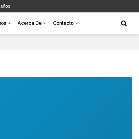
 años
sos
Acerca De
Contacto