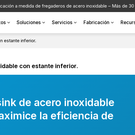
icación a medida de fregaderos de acero inoxidable – Más de 30
tos
Soluciones
Servicios
Fabricación
Recur
 estante inferior.
dable con estante inferior.
ink de acero inoxidable
aximice la eficiencia de