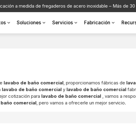
icación a medida de fregaderos de acero inoxidable – Más de 30
tos
Soluciones
Servicios
Fabricación
Recur
de
lavabo de baño comercial
, proporcionamos fábricas de
lav
a
lavabo de baño comercial
y
lavabo de baño comercial
fabr
jor cotización para
lavabo de baño comercial
, vamos a respo
 baño comercial
, pero vamos a ofrecerle un mejor servicio.