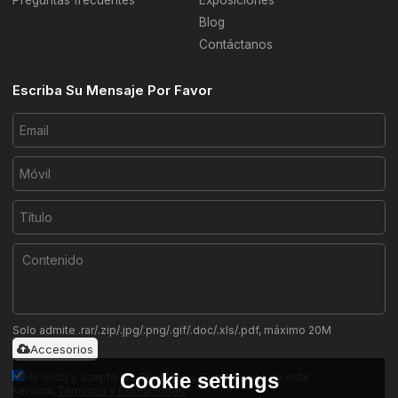
Preguntas frecuentes
Exposiciones
Blog
Contáctanos
Escriba Su Mensaje Por Favor
Solo admite .rar/.zip/.jpg/.png/.gif/.doc/.xls/.pdf, máximo 20M
Accesorios
Cookie settings
He leido y acepto los Términos y Condiciones de este
servicio,
Términos y Condiciones